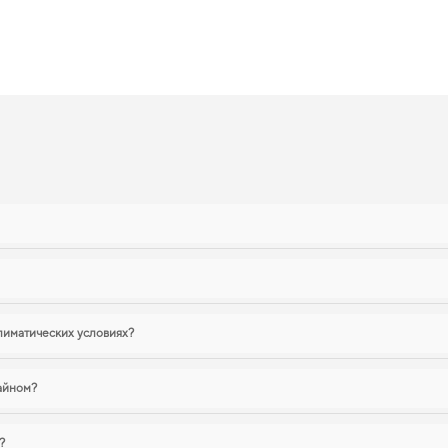
 уровень комфорта и эстетики вашему авто.
2007 действительно стоит вашего в
аксимальной защитой даже в самых суровых условиях,
коврики для авто
создает
терьер в идеальном состоянии,
купить коврики для skoda yeti
будет удачным выб
олнят оснащение салона. И дальше будем помогать вам поддерживать авто в о
ы
лиматических условиях?
зайном?
?