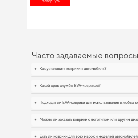
Развернуть
о комфорте в дороге,
аксессуары к автомобилю
добавят новый
EVA-коврики для Audi TT, 
Наши EVA ковры изготовлены для обеспечения вашего авто м
эстетикой для вашего автомобиля. Если хотите сохранить ин
вид,
hyundai elantra коврики
,
коврики nissan micra
логично доп
продукцию.
Часто задаваемые вопрос
+
Как установить коврики в автомобиль?
+
Какой срок службы EVA-ковриков?
+
Подходят ли EVA-коврики для использования в любых к
+
Можно ли заказать коврики с логотипом или другим ди
+
Есть ли коврики для всех марок и моделей автомобилей