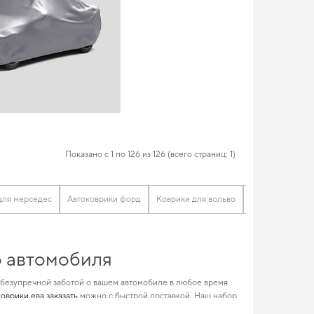
Показано с 1 по 126 из 126 (всего страниц: 1)
для мерседес
Автоковрики форд
Коврики для вольво
Коврики сеат
о автомобиля
 безупречной заботой о вашем автомобиле в любое время
коврики ева заказать
можно с быстрой доставкой. Наш набор
шему авто всегда оставаться в отличной форме. Позаботьтесь