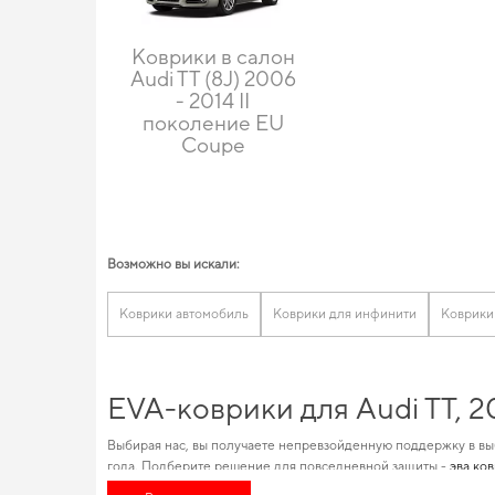
Коврики в салон
Audi TT (8J) 2006
- 2014 II
поколение EU
Coupe
Возможно вы искали:
Коврики автомобиль
Коврики для инфинити
Коврики 
EVA-коврики для Audi TT, 
Выбирая нас, вы получаете непревзойденную поддержку в вы
года. Подберите решение для повседневной защиты -
эва ко
товаров позволяет пользователям удовлетворять все нужды и