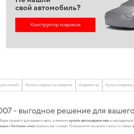
свой автомобиль?
Конструктор ковриков
для renault
Купить коврики на шевроле
Коврики газ
Купить коврики 
2007 - выгодное решение для вашег
боре лучшего для вашего авто, а именно
купить автоковрики ева
и насладиться
врики с бортами цена
приятно вас удивит. Планируете защитить салон от грязи,
х автомобилей, независимо от стадии использования
коврики бмв
и позволит ва