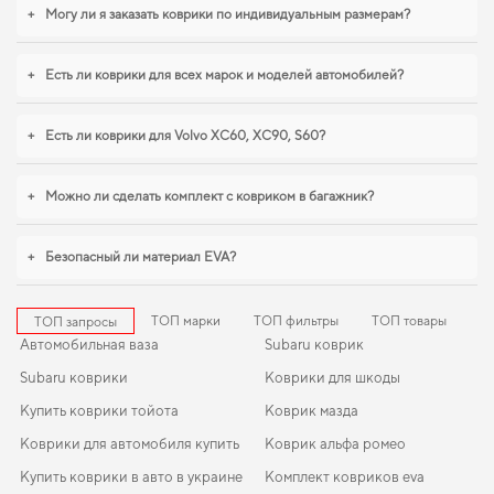
eastar
,
коврики в салон для nissan juke
логично дополнят оснащение
+
Могу ли я заказать коврики по индивидуальным размерам?
салона. Будем рады и в дальнейшем помогать вам ухаживать за
автомобилем и предлагать только проверенные решения высокого
качества.
+
Есть ли коврики для всех марок и моделей автомобилей?
+
Есть ли коврики для Volvo XC60, XC90, S60?
+
Можно ли сделать комплект с ковриком в багажник?
+
Безопасный ли материал EVA?
ТОП марки
ТОП фильтры
ТОП товары
ТОП запросы
Автомобильная ваза
Subaru коврик
Subaru коврики
Коврики для шкоды
Купить коврики тойота
Коврик мазда
Коврики для автомобиля купить
Коврик альфа ромео
Купить коврики в авто в украине
Комплект ковриков eva