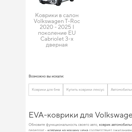
Коврики в салон
Volkswagen T-Roc
2020 - 2025 I
поколение EU
Cabriolet 3-х
дверная
Возможно вы искали:
Коврики для бмв
Купить коврики лексус
Автомобильн
EVA-коврики для Volkswage
Обновите функциональность своего авто,
коврик автомобиль
переплат -
коврики на машину цена
соответствует ожиданиям 