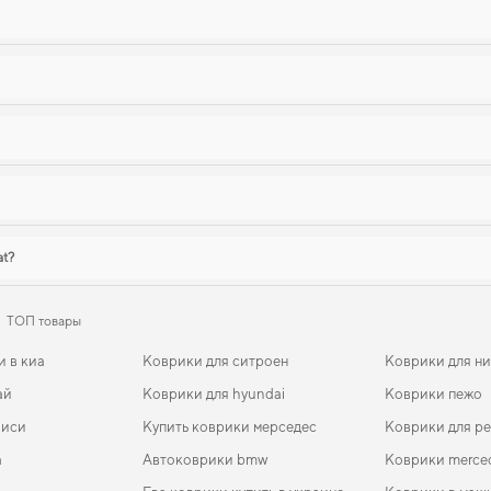
at?
ТОП товары
и в киа
Коврики для ситроен
Коврики для н
ай
Коврики для hyundai
Коврики пежо
биси
Купить коврики мерседес
Коврики для р
a
Автоковрики bmw
Коврики merce