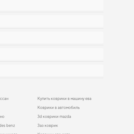
иссан
Купить коврики в машину ева
Коврики в автомобиль
ено
3d коврики mazda
des benz
Заз коврик