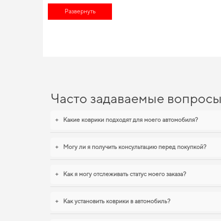
состоит в специализации по маркам авто, что позволит макси
Развернуть
Сделайте поездки более удобными,
примочки для авто
не ост
EVA-коврики для Volkswage
Наши EVA коврики для автомобилей сочетают в себе долговеч
Для тех, кто ценит чистоту и практичность,
купить автомобильн
bmw x5
помогают поддерживать чистоту без лишних усилий. И
Часто задаваемые вопрос
+
Какие коврики подходят для моего автомобиля?
+
Могу ли я получить консультацию перед покупкой?
+
Как я могу отслеживать статус моего заказа?
+
Как установить коврики в автомобиль?