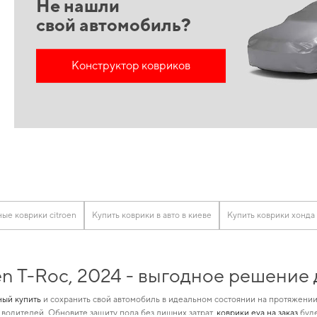
Не нашли
свой автомобиль?
Конструктор ковриков
ые коврики citroen
Купить коврики в авто в киеве
Купить коврики хонда
n T-Roc, 2024 - выгодное решение
ный купить
и сохранить свой автомобиль в идеальном состоянии на протяжени
водителей. Обновите защиту пола без лишних затрат,
коврики eva на заказ
буде