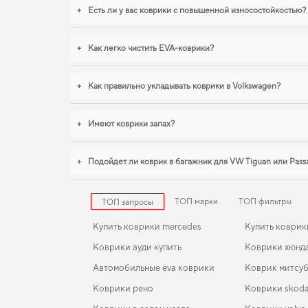
+
Есть ли у вас коврики с повышенной износостойкостью?
+
Как легко чистить EVA-коврики?
+
Как правильно укладывать коврики в Volkswagen?
+
Имеют коврики запах?
+
Подойдет ли коврик в багажник для VW Tiguan или Pass
ТОП марки
ТОП фильтры
ТОП запросы
Купить коврики mercedes
Купить коврик
Коврики ауди купить
Коврики хюнд
Автомобильные eva коврики
Коврик митсу
Коврики рено
Коврики skod