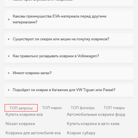
интерьер в идеальном состоянии,
коврики для audi a6 купить
стоит уже
сейчас. В условиях ежедневных поездок особенно важна практичность,
eva
коврики для chevrolet impala
,
eva коврики ниссан кашкай
помогают
Каковы преимущества EVA-материала перед другими
+
поддерживать чистоту без лишних усилий. И дальше будем помогать вам
материалами?
поддерживать авто в отличном состоянии, предлагая только качественную
продукцию.
+
Существуют ли скидки или акции на покупку ковриков?
+
Как правильно укладывать коврики в Volkswagen?
+
Имеют коврики запах?
+
Подойдет ли коврик в багажник для VW Tiguan или Passat?
ТОП марки
ТОП фильтры
ТОП товары
ТОП запросы
Купить коврики eva
Автомобильные коврики форд
Nissan коврики
Купить коврики в авто киев
Коврики для автомобиля eva
Коврик субару