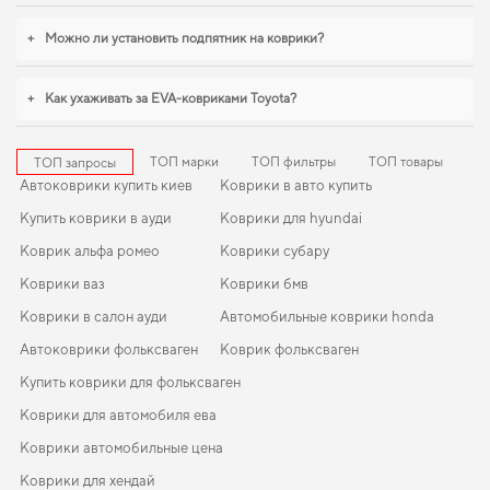
+
Можно ли установить подпятник на коврики?
+
Как ухаживать за EVA-ковриками Toyota?
ТОП марки
ТОП фильтры
ТОП товары
ТОП запросы
Автоковрики купить киев
Коврики в авто купить
Купить коврики в ауди
Коврики для hyundai
Коврик альфа ромео
Коврики субару
Коврики ваз
Коврики бмв
Коврики в салон ауди
Автомобильные коврики honda
Автоковрики фольксваген
Коврик фольксваген
Купить коврики для фольксваген
Коврики для автомобиля ева
Коврики автомобильные цена
Коврики для хендай