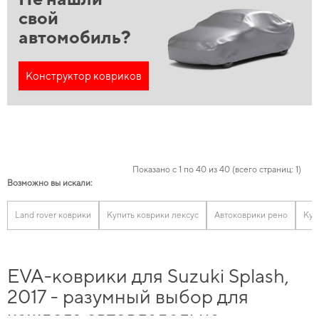
свой
автомобиль?
Конструктор ковриков
Показано с 1 по 40 из 40 (всего страниц: 1)
Возможно вы искали:
Land rover коврики
Купить коврики лексус
Автоковрики рено
Куп
EVA-коврики для Suzuki Splash,
2017 - разумный выбор для
каждого автовладельца