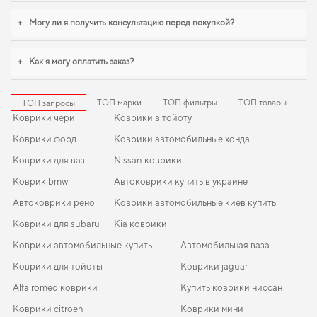
аккуратный внешний вид,
kia rio коврики в салон
,
коврики для авто
mitsubishi colt
станут практичным решением на каждый день. С
+
Могу ли я получить консультацию перед покупкой?
удовольствием продолжим помогать вам заботиться о вашем авто и
рекомендовать продукцию, в надежности которой уверены.
+
Как я могу оплатить заказ?
ТОП марки
ТОП фильтры
ТОП товары
ТОП запросы
Коврики чери
Коврики в тойоту
Коврики форд
Коврики автомобильные хонда
Коврики для ваз
Nissan коврики
Коврик bmw
Автоковрики купить в украине
Автоковрики рено
Коврики автомобильные киев купить
Коврики для subaru
Kia коврики
Коврики автомобильные купить
Автомобильная ваза
Коврики для тойоты
Коврики jaguar
Alfa romeo коврики
Купить коврики ниссан
Коврики citroen
Коврики мини