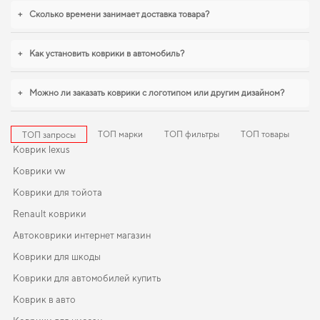
гарантирует легкость ухода и поддержание идеального внешнего вида на
+
Сколько времени занимает доставка товара?
долгие годы. Если хотите сохранить интерьер в идеальном состоянии,
купить коврики на джили мк
становится разумным решением. Продуманная
защита пола начинается с правильного выбора,
eva коврики для jac j7
,
+
Как установить коврики в автомобиль?
коврики автомобильные ауди а6
помогают поддерживать чистоту без
лишних усилий. Мы всегда готовы поддерживать вас в уходе за
автомобилем и предлагать только действительно достойные товары.
+
Можно ли заказать коврики с логотипом или другим дизайном?
ТОП марки
ТОП фильтры
ТОП товары
ТОП запросы
Коврик lexus
Коврики vw
Коврики для тойота
Renault коврики
Автоковрики интернет магазин
Коврики для шкоды
Коврики для автомобилей купить
Коврик в авто