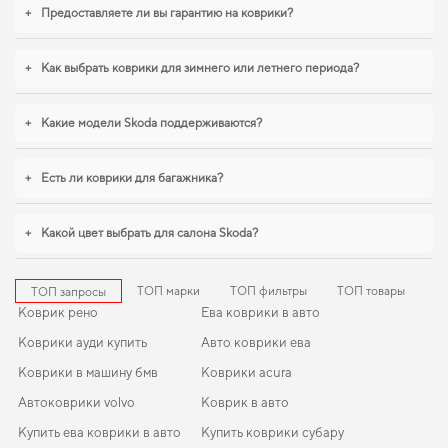
хотите сохранить интерьер в идеальном состоянии,
коврики в салон для
+
Предоставляете ли вы гарантию на коврики?
hyundai tucson купить
становится разумным решением. В условиях
ежедневных поездок особенно важна практичность,
коврики для авто ваз
21099
,
eva коврики для hyundai maxcruz
обеспечивают надежную
+
Как выбрать коврики для зимнего или летнего периода?
эксплуатацию. Будем рады и в дальнейшем помогать вам ухаживать за
автомобилем и предлагать только проверенные решения высокого
качества.
+
Какие модели Skoda поддерживаются?
+
Есть ли коврики для багажника?
+
Какой цвет выбрать для салона Skoda?
ТОП марки
ТОП фильтры
ТОП товары
ТОП запросы
Коврик рено
Ева коврики в авто
Коврики ауди купить
Авто коврики ева
Коврики в машину бмв
Коврики acura
Автоковрики volvo
Коврик в авто
Купить ева коврики в авто
Купить коврики субару