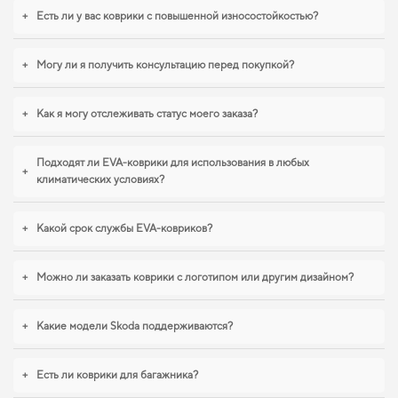
+
Есть ли у вас коврики с повышенной износостойкостью?
EVA-коврики для Skoda Fabia,
2001 действительно стоит вашего
+
Могу ли я получить консультацию перед покупкой?
внимания
+
Как я могу отслеживать статус моего заказа?
Наши EVA коврики для автомобилей сочетают в себе долговечность,
устойчивость и стиль,
эко полики
создает оптимальный баланс между
качеством, безопасностью и эстетикой для вашего автомобиля. Стремитесь
Подходят ли EVA-коврики для использования в любых
к порядку в салоне,
купить коврики для kia cerato
можно без лишних затрат
+
климатических условиях?
времени. Когда важна точная подгонка и аккуратный внешний вид,
eva
коврики для honda s 2000
,
eva коврики для porsche 924
уверенно
справляются с нагрузками. И дальше будем помогать вам поддерживать
+
Какой срок службы EVA-ковриков?
авто в отличном состоянии, предлагая только качественную продукцию.
+
Можно ли заказать коврики с логотипом или другим дизайном?
+
Какие модели Skoda поддерживаются?
+
Есть ли коврики для багажника?