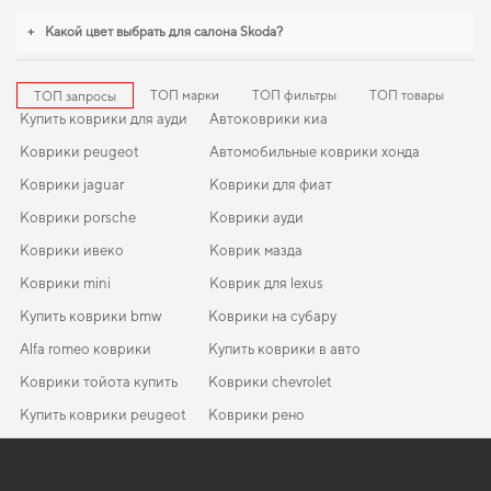
+
Какой цвет выбрать для салона Skoda?
ТОП марки
ТОП фильтры
ТОП товары
ТОП запросы
Купить коврики для ауди
Автоковрики киа
Коврики peugeot
Автомобильные коврики хонда
Коврики jaguar
Коврики для фиат
Коврики porsche
Коврики ауди
Коврики ивеко
Коврик мазда
Коврики mini
Коврик для lexus
Купить коврики bmw
Коврики на субару
Alfa romeo коврики
Купить коврики в авто
Коврики тойота купить
Коврики chevrolet
Купить коврики peugeot
Коврики рено
Коврики alfa romeo
Коврики форд
EVA-коврики для KIA Sedona 2023
Коврики в салон Porsche Cayenne 9PA 2003 - 2010 I поколение
Коврики fiat
Автомобильная ваза
Коврики opel
USA Crossover
Коврики для митсубиси
Коврики dodge
EVA-коврики для Peugeot 5008 2019
Коврики мазда
Автомобильные коврики вольво
Коврики kia