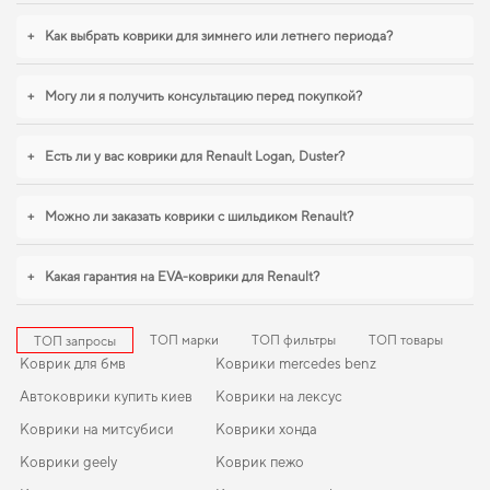
будет удачным выбором. Когда важна точная подгонка и аккуратный
внешний вид,
коврики в салон хонда джаз
,
коврик в багажник ситроен
+
Как выбрать коврики для зимнего или летнего периода?
берлинго
становятся разумным выбором водителя. Мы всегда готовы
поддерживать вас в уходе за автомобилем и предлагать только
действительно достойные товары.
+
Могу ли я получить консультацию перед покупкой?
+
Есть ли у вас коврики для Renault Logan, Duster?
+
Можно ли заказать коврики с шильдиком Renault?
+
Какая гарантия на EVA-коврики для Renault?
ТОП марки
ТОП фильтры
ТОП товары
ТОП запросы
Коврик для бмв
Коврики mercedes benz
Автоковрики купить киев
Коврики на лексус
Коврики на митсубиси
Коврики хонда
Коврики geely
Коврик пежо