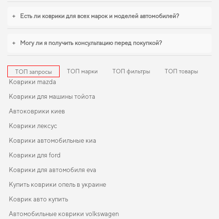
важна точная подгонка и аккуратный внешний вид,
коврики для hyundai
ioniq
,
коврики в салон для toyota c hr
помогают поддерживать чистоту без
+
Есть ли коврики для всех марок и моделей автомобилей?
лишних усилий. С удовольствием продолжим помогать вам заботиться о
вашем авто и рекомендовать продукцию, в надежности которой уверены.
+
Могу ли я получить консультацию перед покупкой?
ТОП марки
ТОП фильтры
ТОП товары
ТОП запросы
Коврики mazda
Коврики для машины тойота
Автоковрики киев
Коврики лексус
Коврики автомобильные киа
Коврики для ford
Коврики для автомобиля eva
Купить коврики опель в украине
Коврик авто купить
Автомобильные коврики volkswagen