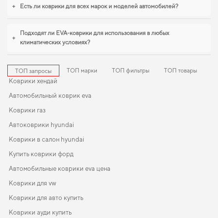
особенно важна практичность,
коврики для chery beat
,
eva коврики для alfa
+
Есть ли коврики для всех марок и моделей автомобилей?
romeo 164
станут практичным решением на каждый день. Рады быть
полезными в заботе о вашем автомобиле и предлагать решения, которые
оправдывают ожидания.
Подходят ли EVA-коврики для использования в любых
+
климатических условиях?
ТОП марки
ТОП фильтры
ТОП товары
ТОП запросы
Коврики хендай
Автомобильный коврик eva
Коврики газ
Автоковрики hyundai
Коврики в салон hyundai
Купить коврики форд
Автомобильные коврики eva цена
Коврики для vw
Коврики для авто купить
Коврики ауди купить