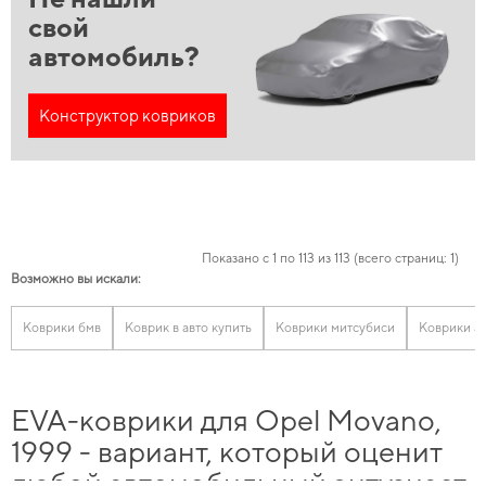
свой
автомобиль?
Конструктор ковриков
Показано с 1 по 113 из 113 (всего страниц: 1)
Возможно вы искали:
Коврики бмв
Коврик в авто купить
Коврики митсубиси
Коврики а
EVA-коврики для Opel Movano,
1999 - вариант, который оценит
любой автомобильный энтузиаст