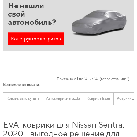
Не нашли
свой
автомобиль?
Конструктор ковриков
Показано с 1 по 141 из 141 (всего страниц: 1)
Возможно вы искали:
Коврик авто купить
Автоковрики mazda
Коврик nissan
Коврики для
EVA-коврики для Nissan Sentra,
2020 - выгодное решение для