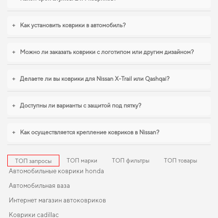
тех, кто ценит чистоту и практичность,
коврик в багажник тойота купить
стоит уже сейчас. В условиях ежедневных поездок особенно важна
практичность,
коврики для volkswagen up
,
коврик для багажника
+
Как установить коврики в автомобиль?
volkswagen touran
помогают поддерживать чистоту без лишних усилий. И
дальше будем помогать вам поддерживать авто в отличном состоянии,
предлагая только качественную продукцию.
+
Можно ли заказать коврики с логотипом или другим дизайном?
+
Делаете ли вы коврики для Nissan X-Trail или Qashqai?
+
Доступны ли варианты с защитой под пятку?
+
Как осуществляется крепление ковриков в Nissan?
ТОП марки
ТОП фильтры
ТОП товары
ТОП запросы
Автомобильные коврики honda
Автомобильная ваза
Интернет магазин автоковриков
Коврики cadillac