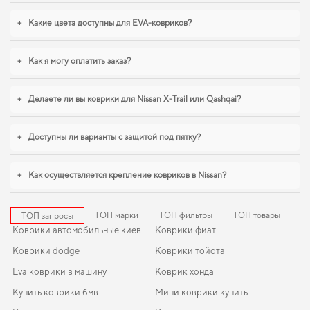
купить
становится разумным решением. Для владельцев, которые ценят
порядок в автомобиле,
коврики для авто infiniti qx50
,
toyota yaris коврики
+
Какие цвета доступны для EVA-ковриков?
логично дополнят оснащение салона. Продолжим работать для вашего
комфорта и предлагать товары, которым можно доверять каждый день.
+
Как я могу оплатить заказ?
+
Делаете ли вы коврики для Nissan X-Trail или Qashqai?
+
Доступны ли варианты с защитой под пятку?
+
Как осуществляется крепление ковриков в Nissan?
ТОП марки
ТОП фильтры
ТОП товары
ТОП запросы
Коврики автомобильные киев
Коврики фиат
Коврики dodge
Коврики тойота
Eva коврики в машину
Коврик хонда
Купить коврики бмв
Мини коврики купить