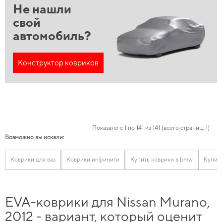
Не нашли
свой
автомобиль?
Конструктор ковриков
Показано с 1 по 141 из 141 (всего страниц: 1)
Возможно вы искали:
Коврики для ваз
Коврики инфинити
Купить коврики в bmw
Купить
EVA-коврики для Nissan Murano,
2012 - вариант, который оценит