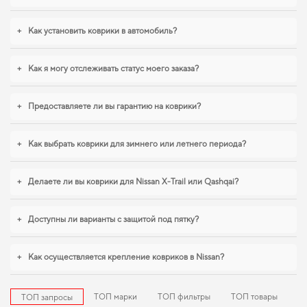
Коврики из EVA материала отличаются высоким качеством и дизайном,
+
Как установить коврики в автомобиль?
который позволит вам
3д ева коврики
защищает ваш автомобиль от износа
и сохраняет его первоначальный внешний вид. Продуманный уход за
автомобилем начинается с мелочей,
купить коврики в шевроле авео
+
Как я могу отслеживать статус моего заказа?
становится разумным решением. Для владельцев, которые ценят порядок в
автомобиле,
eva коврики для ford territory
,
коврик для багажника daewoo
nubira
уверенно справляются с нагрузками. Рады быть полезными в заботе
+
Предоставляете ли вы гарантию на коврики?
о вашем автомобиле и предлагать решения, которые оправдывают
ожидания.
+
Как выбрать коврики для зимнего или летнего периода?
+
Делаете ли вы коврики для Nissan X-Trail или Qashqai?
+
Доступны ли варианты с защитой под пятку?
+
Как осуществляется крепление ковриков в Nissan?
ТОП марки
ТОП фильтры
ТОП товары
ТОП запросы