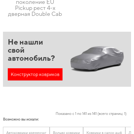
поколение EU
Pickup рест 4-х
дверная Double Cab
Не нашли
свой
автомобиль?
Конструктор ковриков
Показано с 1 по 141 из 141 (всего страниц: 1)
Возможно вы искали:
Автоковрики кременчуг
Вольво коврики
Коврики в салон audi
Ле