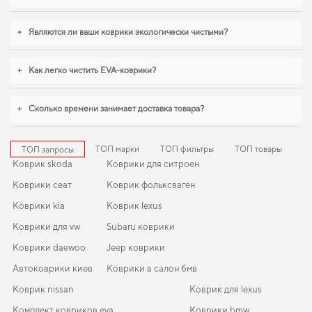
+
Являются ли ваши коврики экологически чистыми?
+
Как легко чистить EVA-коврики?
+
Сколько времени занимает доставка товара?
ТОП марки
ТОП фильтры
ТОП товары
ТОП запросы
Коврик skoda
Коврики для ситроен
Коврики сеат
Коврик фольксваген
Коврики kia
Коврик lexus
Коврики для vw
Subaru коврики
Коврики daewoo
Jeep коврики
Автоковрики киев
Коврики в салон бмв
Коврик nissan
Коврик для lexus
Комплект ковриков eva
Коврики bmw