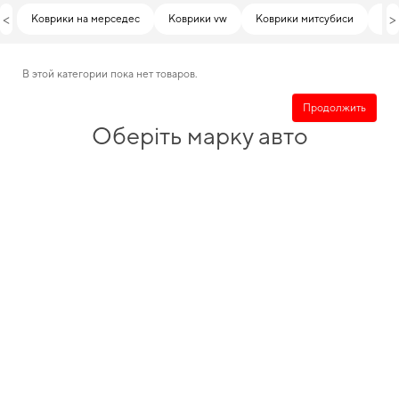
<
>
Коврики на мерседес
Коврики vw
Коврики митсубиси
Che
В этой категории пока нет товаров.
Продолжить