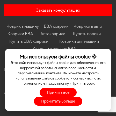
Коврики в салон Ford Transit 350 2014-… VII поколение USA
VAN средняя крыша/пассажир
Заказать консультацию
Коврики в салон Volkswagen Fox 2005-2011 I поколение EU
Hatchback 3-х дверная
Коврик в машину
ЕВА коврики
Коврики в авто
Коврики в салон Skoda Octavia A5 2004 - 2009 II поколение EU
Universal дорест
Коврики ЕВА
Автоковрики
Купить полики
Коврики в салон BMW X6 E71 2012-2014 I поколение EU/USA
Купить ЕВА коврики
Коврики для машини
Crossover рест
Коврики в машину ЕВА
Коврики в салон Peugeot 308 2007 - 2013 I поколение EU
Мы используем файлы cookie 🍪
Hatchback 5-ти дверная
Этот сайт использует файлы cookie для обеспечения его
корректной работы, анализа посещаемости и
Политика конфиденциальности
Публичная оферта
персонализации контента. Вы можете настроить
использование файлов cookie или согласиться с их
применением, нажав кнопку «Принять все».
Принять все
COPYRIGHT | EVASOTA © 2026 | ALL RIGHTS RESERVED
Прочитать больше