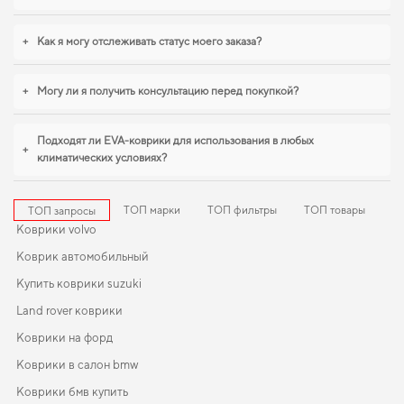
+
Как я могу отслеживать статус моего заказа?
+
Могу ли я получить консультацию перед покупкой?
Подходят ли EVA-коврики для использования в любых
+
климатических условиях?
ТОП марки
ТОП фильтры
ТОП товары
ТОП запросы
Коврики volvo
Коврик автомобильный
Купить коврики suzuki
Land rover коврики
Коврики на форд
Коврики в салон bmw
Коврики бмв купить