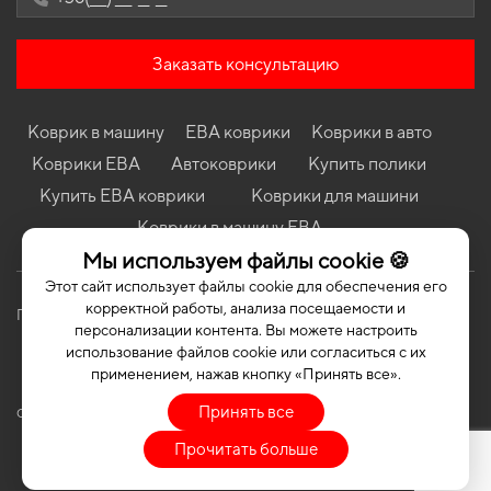
EU Hatchback 3-х дверная
Коврики в салон Hyundai ix35 (LM) 2010-2013 II поколение USA
Crossover дорест
Заказать консультацию
Коврики в салон BMW X6 G06 2019-… III поколение EU/USA
Crossover
Коврик в машину
ЕВА коврики
Коврики в авто
Коврики в салон BMW F36 Gran Coupe 4-Series 2013-2020 I
поколение EU/USA Sedan xDrive
Коврики ЕВА
Автоковрики
Купить полики
Коврики в салон Peugeot 208 2015 - 2019 I поколение EU
Купить ЕВА коврики
Коврики для машини
Hatchback рест 5-ти дверная
Коврики в машину ЕВА
Коврики в салон Citroen DS5 2011-2015 I поколение EU
Мы используем файлы cookie 🍪
Hatchback
Этот сайт использует файлы cookie для обеспечения его
Коврики в салон Ford Tourneo Courier 2014-… I поколение EU
корректной работы, анализа посещаемости и
Minivan
Политика конфиденциальности
Публичная оферта
персонализации контента. Вы можете настроить
использование файлов cookie или согласиться с их
применением, нажав кнопку «Принять все».
Принять все
COPYRIGHT | EVASOTA © 2026 | ALL RIGHTS RESERVED
Прочитать больше