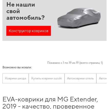
Не нашли
свой
автомобиль?
Конструктор ковриков
Показано с 1 по 19 из 19 (всего страниц: 1)
Возможно вы искали:
Коврики шкода
Купить коврики suzuki
Автоковрики опель
Автомо
EVA-коврики для MG Extender,
2019 - качество, проверенное