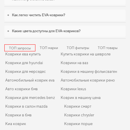
хотите сохранить интерьер в идеальном состоянии,
коврики шкода рапид
купить
стоит уже сейчас. Когда требуется баланс между эстетикой и
функциональностью,
коврики в салон для skoda octavia a7
,
коврики для авто
+
Как легко чистить EVA-коврики?
chevrolet tracker trax
уверенно справляются с нагрузками. С удовольствием
продолжим помогать вам заботиться о вашем авто и рекомендовать
продукцию, в надежности которой уверены.
+
Какие цвета доступны для EVA-ковриков?
ТОП марки
ТОП фильтры
ТОП товары
ТОП запросы
Коврики ева купить
Купить коврики на шевроле
Коврики для hyundai
Коврики на ваз
Коврики для мерседес
Коврики в машину фольксваген
Автомобильный коврик eva
Автомобильные коврики рено
Авто коврики бмв
Коврики lexus
Коврики для mercedes benz
Коврик в машину цена
Коврики в салон mazda
Коврики смарт
Коврики в бмв
Коврики chrysler
Киа коврик
Коврики порше