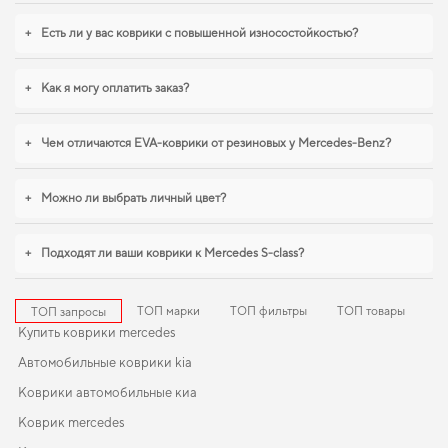
для geely emgrand
становится разумным решением. Для владельцев,
которые ценят порядок в автомобиле,
коврики в багажник для chery amulet
,
+
Есть ли у вас коврики с повышенной износостойкостью?
коврики citroen c4
становятся разумным выбором водителя. Продолжим
работать для вашего комфорта и предлагать товары, которым можно
доверять каждый день.
+
Как я могу оплатить заказ?
+
Чем отличаются EVA-коврики от резиновых у Mercedes-Benz?
+
Можно ли выбрать личный цвет?
+
Подходят ли ваши коврики к Mercedes S-class?
ТОП марки
ТОП фильтры
ТОП товары
ТОП запросы
Купить коврики mercedes
Автомобильные коврики kia
Коврики автомобильные киа
Коврик mercedes