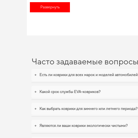
Обновите функциональность своего авто,
купить коврики на 
porsche цена
Развернуть
приятно вас удивит. Выбирайте практичное реше
автомобилей, независимо от стадии использования
коврики д
более удобными,
автомобильный аксессуары
не только подним
EVA-коврики для Dodge Dur
Наши EVA ковры изготовлены для обеспечения вашего авто м
грязи и влаги. Для тех, кто ценит чистоту и практичность,
купит
subaru impreza
станут практичным решением на каждый день. М
Часто задаваемые вопрос
+
Есть ли коврики для всех марок и моделей автомобилей
+
Какой срок службы EVA-ковриков?
+
Как выбрать коврики для зимнего или летнего периода?
+
Являются ли ваши коврики экологически чистыми?