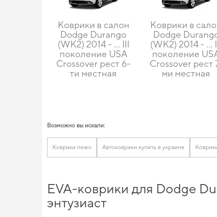
Коврики в салон
Коврики в сал
Dodge Durango
Dodge Durang
(WK2) 2014 - … III
(WK2) 2014 - … I
поколение USA
поколение US
Crossover рест 6-
Crossover рест 
ти местная
ми местная
Возможно вы искали:
Коврики пежо
Автоковрики купить в украине
Коврик
EVA-коврики для Dodge Dur
энтузиаст