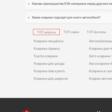
+
Каковы преимущества EVA-материала перед другими м
+
Какие коврики подходят для моего автомобиля?
ТОП марки
ТОП фильтры
ТОП запросы
Коврики мицубиси
Автомобильны
Коврики daewoo
Коврики для 
Toyota коврики
Авто коврики 
Коврики для шкоды
Автоковрики 
Коврики бмв купить
Коврики в сал
Коврики для шевроле
Коврик автомо
Коврики вольво
EVA-коврики для Audi Q2 2029
Коврики в салон Volvo 940 1990 - 1998 Universal I
Коврики jeep
поколение EU
Коврики nissan
EVA-коврики для Alfa Romeo Alfetta 1979
Коврики рено
Коврики в салон Suzuki Jimny 1998 - 2018 III поко
Коврики в машину фольксваген
EVA-коврики для Hyundai Grandeur 2013
Коврики daew
EU Crossover