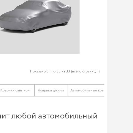
Показано с 1 по 33 из 33 (всего страниц: 1)
Коврики санг йонг
Коврики джили
Автомобильные коврики volvo
Ку
енит любой автомобильный