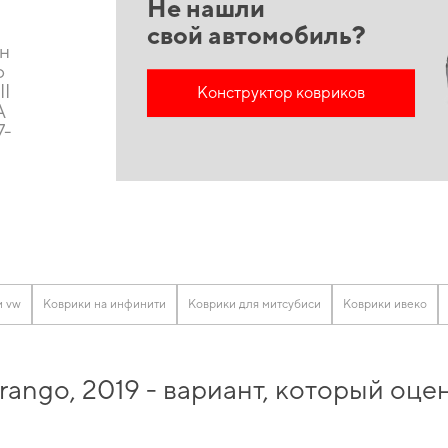
Не нашли
свой автомобиль?
он
o
II
Конструктор ковриков
A
7-
и vw
Коврики на инфинити
Коврики для митсубиси
Коврики ивеко
ango, 2019 - вариант, который оц