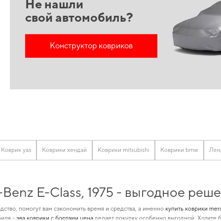
Не нашли
свой автомобиль?
Конструктор ковриков
Коврик уаз
Коврики хендай
Коврики mitsubishi
Коврики bmw
Лен
Benz E-Class, 1975 - выгодное реш
дство, помогут вам сэкономить время и средства, а именно
купить коврики mer
биля -
эва коврики с бортами цена
делает покупку особенно выгодной. Хотите 