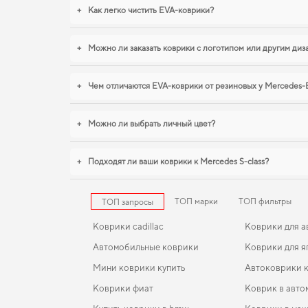
+
Как легко чистить EVA-коврики?
+
Можно ли заказать коврики с логотипом или другим ди
+
Чем отличаются EVA-коврики от резиновых у Mercedes-
+
Можно ли выбрать личный цвет?
+
Подходят ли ваши коврики к Mercedes S-class?
ТОП марки
ТОП фильтры
ТОП запросы
Коврики cadillac
Коврики для а
Автомобильные коврики
Коврики для я
Мини коврики купить
Автоковрики 
Коврики фиат
Коврик в авто