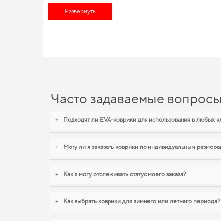
уже сегодня. Наш каталог позволяет вам найти высококласс
Развернуть
более комфортным и долговечным. Сделайте поездки более
EVA-коврики для Mercedes-
Созданные из прочного EVA материала, наши коврики обесп
его привлекательность. Для тех, кто ценит чистоту и практичн
коврики нива шевроле
помогают поддерживать чистоту без ли
уверены.
Часто задаваемые вопрос
+
Подходят ли EVA-коврики для использования в любых к
+
Могу ли я заказать коврики по индивидуальным размера
+
Как я могу отслеживать статус моего заказа?
+
Как выбрать коврики для зимнего или летнего периода?