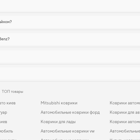
зайном?
Benz?
ТОП товары
вто киев
Mitsubishi коврики
Коврики автом
гуар
Автомобильные коврики форд
Коврики для ав
киев
Коврики для лады
Коврики автом
мобиль
Автомобильные коврики vw
Автомобильные