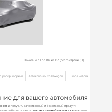
Показано с 1 по 187 из 187 (всего страниц: 1)
д ровер коврики
Автоковрики volkswagen
Шкода коврики
Коврики си
ение для вашего автомобиля
cedes
и получить качественный и безопасный продукт,
быстро обновить салон,
коврики автомобильные на заказ
стоит