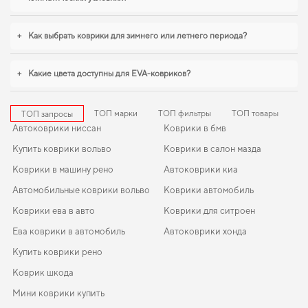
аккуратный вид,
купить коврики для chevrolet tacuma
можно без лишних
затрат времени. Для владельцев, которые ценят порядок в автомобиле,
коврики для тойота камри
,
eva коврики для renault 2028
логично дополнят
+
Как выбрать коврики для зимнего или летнего периода?
оснащение салона. Будем рады и в дальнейшем помогать вам ухаживать за
автомобилем и предлагать только проверенные решения высокого
качества.
+
Какие цвета доступны для EVA-ковриков?
ТОП марки
ТОП фильтры
ТОП товары
ТОП запросы
Автоковрики ниссан
Коврики в бмв
Купить коврики вольво
Коврики в салон мазда
Коврики в машину рено
Автоковрики киа
Автомобильные коврики вольво
Коврики автомобиль
Коврики ева в авто
Коврики для ситроен
Ева коврики в автомобиль
Автоковрики хонда
Купить коврики рено
Коврик шкода
Мини коврики купить