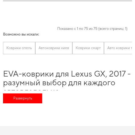
Показано с 1 по 75 из 75 (всего страниц: 1)
Возможно вы искали:
Коврики опель
Автоковрики киев
Коврики смарт
Авто коврики то
EVA-коврики для Lexus GX, 2017 -
разумный выбор для каждого
автовладельца
Развернуть
Выбирайте практичные решения для водителей,
товары для авто купить
и
насладиться безупречной заботой о вашем автомобиле в любое время года.
Обновите интерьер автомобиля без переплат -
автомобильные коврики
eva цена
помогает разумно сэкономить Сделайте интерьер аккуратнее,
заказать коврики eva
проще, чем кажется. Внимательное изучение
характеристик и совместимость деталей для конкретной марки авто