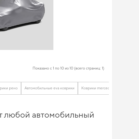
Показано с 1 по 10 из 10 (всего страниц: 1)
врики рено
Автомобильные eva коврики
Коврики mercedes
Tesla ковр
нит любой автомобильный
Обновите интерьер автомобиля без переплат -
ева полики