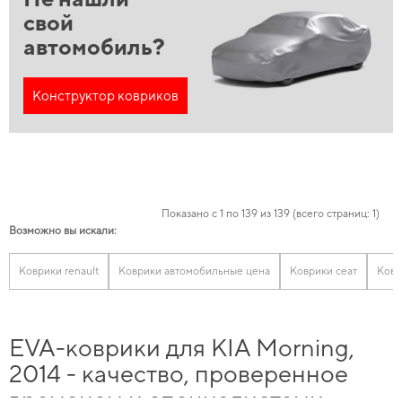
свой
автомобиль?
Конструктор ковриков
Показано с 1 по 139 из 139 (всего страниц: 1)
Возможно вы искали:
Коврики renault
Коврики автомобильные цена
Коврики сеат
Ковр
EVA-коврики для KIA Morning,
2014 - качество, проверенное
временем и специалистами