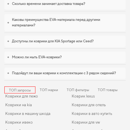
удачным выбором. Когда требуется баланс между эстетикой и
+
Сколько времени занимает доставка товара?
функциональностью,
коврики для kia cadenza
,
цена коврики для ваз 2105
станут практичным решением на каждый день. И дальше будем помогать
вам поддерживать авто в отличном состоянии, предлагая только
Каковы преимущества EVA-материала перед другими
+
качественную продукцию.
материалами?
+
Доступны ли коврики для KIA Sportage или Ceed?
+
Можно ли мыть EVA-коврики?
+
Подойдут ли ваши коврики к комплектации с 3 рядом сидений?
ТОП марки
ТОП фильтры
ТОП товары
ТОП запросы
Коврики для пежо
Коврик lexus
Коврики на kia
Коврики для опель
Коврики в машину шкода
Коврики в авто купить
Коврики ивеко
Коврики для vw