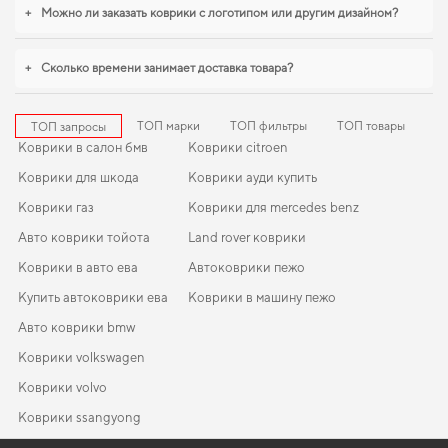
Продуманная защита пола начинается с правильного выбора,
коврики для
+
Можно ли заказать коврики с логотипом или другим дизайном?
шевроле орландо
,
коврики в салон тойота авенсис
станут практичным
решением на каждый день. И дальше будем помогать вам поддерживать
авто в отличном состоянии, предлагая только качественную продукцию.
+
Сколько времени занимает доставка товара?
ТОП марки
ТОП фильтры
ТОП товары
ТОП запросы
Коврики в салон бмв
Коврики citroen
Коврики для шкода
Коврики ауди купить
Коврики газ
Коврики для mercedes benz
Авто коврики тойота
Land rover коврики
Коврики в авто ева
Автоковрики пежо
Купить автоковрики ева
Коврики в машину пежо
Авто коврики bmw
Коврики volkswagen
Коврики volvo
Коврики ssangyong
Коврики в машину тойота
Коврики nissan
EVA-коврики для Toyota Rav 4 2030
Коврики в салон Ford B-MAX 2012-2017 I поколение EU Minivan
Коврики suzuki
Коврики рено