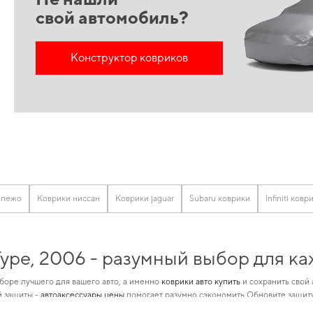
свой автомобиль?
Конструктор ковриков
 пежо
Коврики ниссан
Коврики jaguar
Subaru коврики
Infiniti ковр
Type, 2006 - разумный выбор для к
боре лучшего для вашего авто, а именно
коврики авто купить
и сохранить свой
й защиты -
автоаксессуары цены
помогает разумно сэкономить Обновите защиту
стимость деталей для конкретной марки авто помогают улучшать
коврики в ма