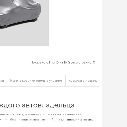
Показано с 1 по 16 из 16 (всего страниц: 1)
ики
Купить коврики опель в украине
Коврики в машину митсубиси
Ков
аждого автовладельца
 автомобиль в идеальном состоянии на протяжении
 пола без лишних затрат,
автомобильные коврики заказать
шину мазда
и позволит вам окунуться в мир безупречного стиля