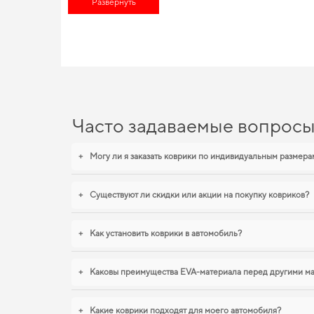
Развернуть
и комфорта. Хотите улучшить оснащение авто,
для машины ак
EVA-коврики для Jaguar X-
Коврики из EVA материала отличаются высоким качеством и д
Продуманный уход за автомобилем начинается с мелочей,
ку
авто honda fit
станут практичным решением на каждый день. Р
Часто задаваемые вопрос
+
Могу ли я заказать коврики по индивидуальным размера
+
Существуют ли скидки или акции на покупку ковриков?
+
Как установить коврики в автомобиль?
+
Каковы преимущества EVA-материала перед другими м
+
Какие коврики подходят для моего автомобиля?