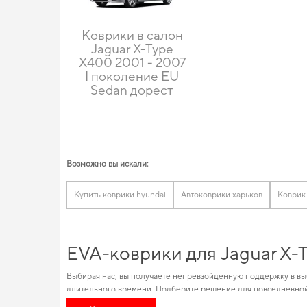
Коврики в салон
Jaguar X-Type
X400 2001 - 2007
I поколение EU
Sedan дорест
Возможно вы искали:
Купить коврики hyundai
Автоковрики харьков
Коврик
EVA-коврики для Jaguar X-
Выбирая нас, вы получаете непревзойденную поддержку в вы
длительного времени. Подберите решение для повседневно
легко онлайн. Внимательное изучение характеристик и совме