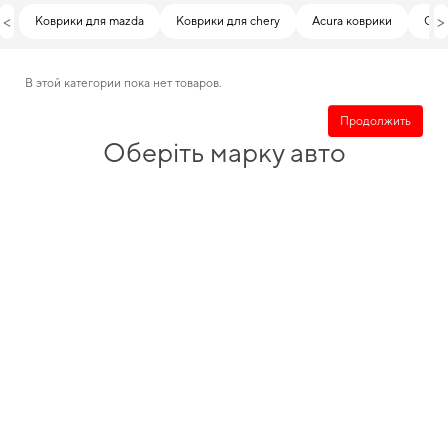
<
>
Коврики для mazda
Коврики для chery
Acura коврики
Grea
В этой категории пока нет товаров.
Продолжить