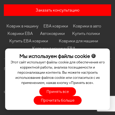
Коврики в салон Toyota Prius (XW50) 2015 - 2022 IV поколение
EU/USA Liftback hybrid
Заказать консультацию
Коврики в салон Cadillac ATS 2012-2019 I поколение USA Sedan
Коврики в салон Mitsubishi Space Wagon 1997 - 2003 III
поколение EU Minivan
Коврик в машину
ЕВА коврики
Коврики в авто
Коврики в салон Suzuki Ignis 2016 - … III поколение EU
Коврики ЕВА
Автоковрики
Купить полики
Hatchback
Купить ЕВА коврики
Коврики для машини
Коврики в салон Kia Shuma (Sephia II) 1996-2001 I поколение
Коврики в машину ЕВА
EU Sedan
Мы используем файлы cookie 🍪
Коврики в салон Nissan Qashqai J12 2021 - … III поколение EU
Crossover Hybrid
Этот сайт использует файлы cookie для обеспечения его
корректной работы, анализа посещаемости и
Политика конфиденциальности
Публичная оферта
персонализации контента. Вы можете настроить
использование файлов cookie или согласиться с их
применением, нажав кнопку «Принять все».
Принять все
COPYRIGHT | EVASOTA © 2026 | ALL RIGHTS RESERVED
Прочитать больше