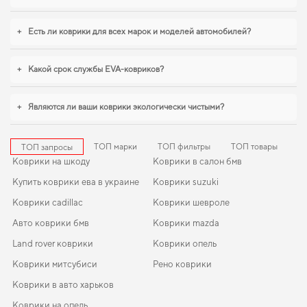
+
Есть ли коврики для всех марок и моделей автомобилей?
+
Какой срок службы EVA-ковриков?
+
Являются ли ваши коврики экологически чистыми?
ТОП марки
ТОП фильтры
ТОП товары
ТОП запросы
Коврики на шкоду
Коврики в салон бмв
Купить коврики ева в украине
Коврики suzuki
Коврики cadillac
Коврики шевроле
Авто коврики бмв
Коврики mazda
Land rover коврики
Коврики опель
Коврики митсубиси
Рено коврики
Коврики в авто харьков
Коврики на опель