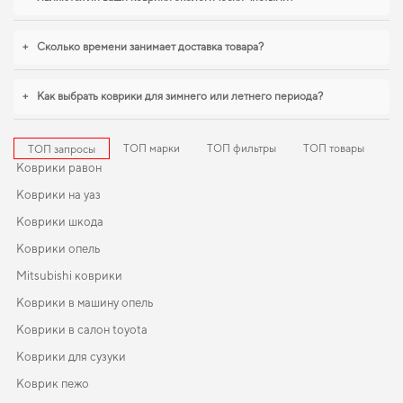
условиях ежедневных поездок особенно важна практичность,
коврики для
volvo v70
,
коврики для chery jaggi
логично дополнят оснащение салона. С
удовольствием продолжим помогать вам заботиться о вашем авто и
+
Сколько времени занимает доставка товара?
рекомендовать продукцию, в надежности которой уверены.
+
Как выбрать коврики для зимнего или летнего периода?
ТОП марки
ТОП фильтры
ТОП товары
ТОП запросы
Коврики равон
Коврики на уаз
Коврики шкода
Коврики опель
Mitsubishi коврики
Коврики в машину опель
Коврики в салон toyota
Коврики для сузуки
Коврик пежо