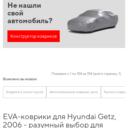
Не нашли
свой
автомобиль?
Конструктор ковриков
Показано с 1 по 154 из 154 (всего страниц: 1)
Возможно вы искали:
Коврики в салон toyota
Автомобильные коврики цена
Купить коврик
EVA-коврики для Hyundai Getz,
2006 - разумный выбор для