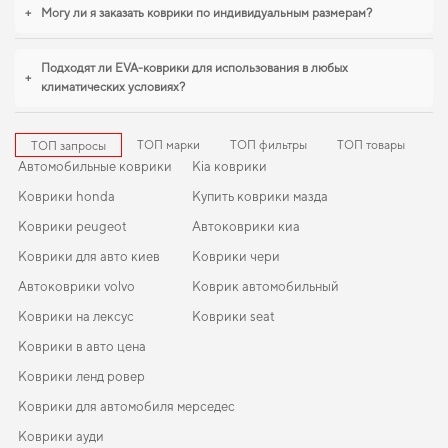
станут практичным решением на каждый день. Продолжим работать для
+
Могу ли я заказать коврики по индивидуальным размерам?
вашего комфорта и предлагать товары, которым можно доверять каждый
день.
Подходят ли EVA-коврики для использования в любых
+
климатических условиях?
ТОП марки
ТОП фильтры
ТОП товары
ТОП запросы
Автомобильные коврики
Kia коврики
Коврики honda
Купить коврики мазда
Коврики peugeot
Автоковрики киа
Коврики для авто киев
Коврики чери
Автоковрики volvo
Коврик автомобильный
Коврики на лексус
Коврики seat
Коврики в авто цена
Коврики ленд ровер
Коврики для автомобиля мерседес
Коврики ауди