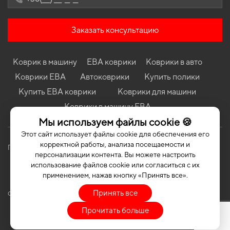
Коврики в салон Ford Kuga 2016-2019 II поколение EU
Crossover рест
Коврики в салон Citroen C4 Picasso Grand 2013-2018 II
Заказать консультацию
поколение EU Minivan 7-ми местная
Коврики в салон Lexus LS 460 (UCF40) 2006-2017 IV поколение
USA Sedan
Коврик в машину
ЕВА коврики
Коврики в авто
Коврики в салон BMW F30 3-Series 2011-2019 VI поколение USA
Коврики ЕВА
Автоковрики
Купить полики
Sedan
Купить ЕВА коврики
Коврики для машини
Коврики в салон Dodge Charger (LD) 2010-… VII поколение USA
Коврики в машину ЕВА
Sedan
Мы используем файлы cookie 🍪
Коврики в салон BMW E39 5-Series 1995-2004 IV поколение EU
Sedan
Этот сайт использует файлы cookie для обеспечения его
корректной работы, анализа посещаемости и
Политика конфиденциальности
Публичная оферта
персонализации контента. Вы можете настроить
использование файлов cookie или согласиться с их
применением, нажав кнопку «Принять все».
Принять все
COPYRIGHT | EVASOTA © 2026 | ALL RIGHTS RESERVED
Прочитать больше