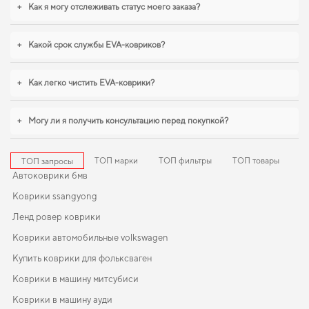
+
Как я могу отслеживать статус моего заказа?
+
Какой срок службы EVA-ковриков?
+
Как легко чистить EVA-коврики?
+
Могу ли я получить консультацию перед покупкой?
ТОП марки
ТОП фильтры
ТОП товары
ТОП запросы
Автоковрики бмв
Коврики ssangyong
Ленд ровер коврики
Коврики автомобильные volkswagen
Купить коврики для фольксваген
Коврики в машину митсубиси
Коврики в машину ауди