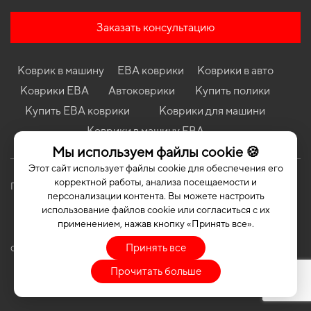
Коврики в салон Suzuki Jimny 1998 - 2018 III поколение EU
Crossover
Заказать консультацию
Коврики в салон Volvo S40 2004 - 2012 Sedan II поколение EU
Коврики в салон Kia XCeed 2019-… III поколение EU Crossover
Коврик в машину
ЕВА коврики
Коврики в авто
Коврики в салон Skoda Octavia A7 2017 - 2020 III поколение EU
Коврики ЕВА
Автоковрики
Купить полики
Liftback рест
Купить ЕВА коврики
Коврики для машини
Коврики в салон Audi Q5 (8R) 2012-2017 I поколение EU/USA
Коврики в машину ЕВА
Crossover рест
Мы используем файлы cookie 🍪
Коврики в салон Peugeot Expert 2007 - 2016 II поколение EU
VAN
Этот сайт использует файлы cookie для обеспечения его
корректной работы, анализа посещаемости и
Политика конфиденциальности
Публичная оферта
персонализации контента. Вы можете настроить
использование файлов cookie или согласиться с их
применением, нажав кнопку «Принять все».
Принять все
COPYRIGHT | EVASOTA © 2026 | ALL RIGHTS RESERVED
Прочитать больше