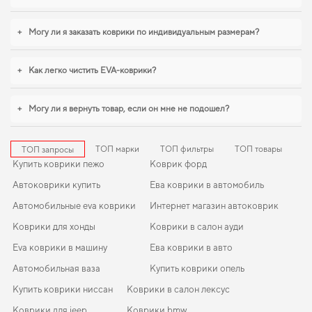
+
Могу ли я заказать коврики по индивидуальным размерам?
+
Как легко чистить EVA-коврики?
+
Могу ли я вернуть товар, если он мне не подошел?
ТОП марки
ТОП фильтры
ТОП товары
ТОП запросы
Купить коврики пежо
Коврик форд
Автоковрики купить
Ева коврики в автомобиль
Автомобильные eva коврики
Интернет магазин автоковрик
Коврики для хонды
Коврики в салон ауди
Eva коврики в машину
Ева коврики в авто
Автомобильная ваза
Купить коврики опель
Купить коврики ниссан
Коврики в салон лексус
Коврики для jeep
Коврики bmw