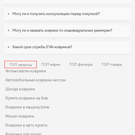
+
Могу ли я получить консультацию перед покупкой?
+
Могу ли я заказать коврики по индивидуальным размерам?
+
Какой срок службы EVA-ковриков?
ТОП марки
ТОП фильтры
ТОП товары
ТОП запросы
Фольксваген коврики
Автомобильные коврики ниссан
Шкода коврики
Купить коврики на бмв
Коврики в машину bmw
Nissan коврики
Коврики в авто купить
Коврики для nissan