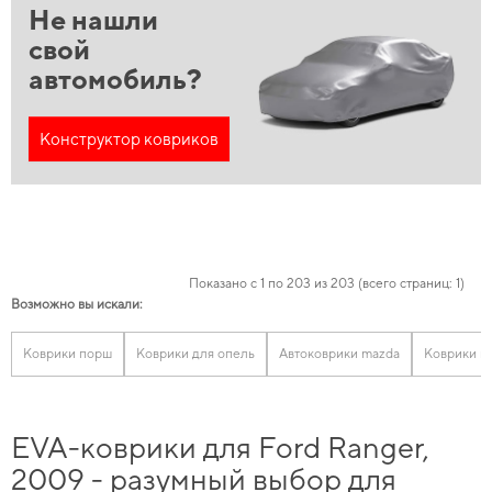
Не нашли
свой
автомобиль?
Конструктор ковриков
Показано с 1 по 203 из 203 (всего страниц: 1)
Возможно вы искали:
Коврики порш
Коврики для опель
Автоковрики mazda
Коврики ni
EVA-коврики для Ford Ranger,
2009 - разумный выбор для