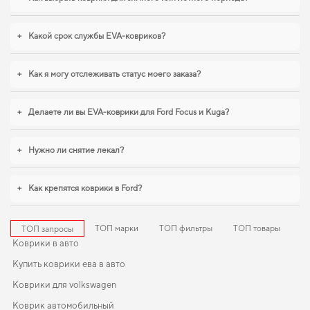
коврики в салон для peugeot 307
,
eva коврики для volvo ex30
помогают
поддерживать чистоту без лишних усилий. Продолжим работать для
вашего комфорта и предлагать товары, которым можно доверять каждый
+
Какой срок службы EVA-ковриков?
день.
+
Как я могу отслеживать статус моего заказа?
+
Делаете ли вы EVA-коврики для Ford Focus и Kuga?
+
Нужно ли снятие лекал?
+
Как крепятся коврики в Ford?
ТОП марки
ТОП фильтры
ТОП товары
ТОП запросы
Коврики в авто
Купить коврики ева в авто
Коврики для volkswagen
Коврик автомобильный