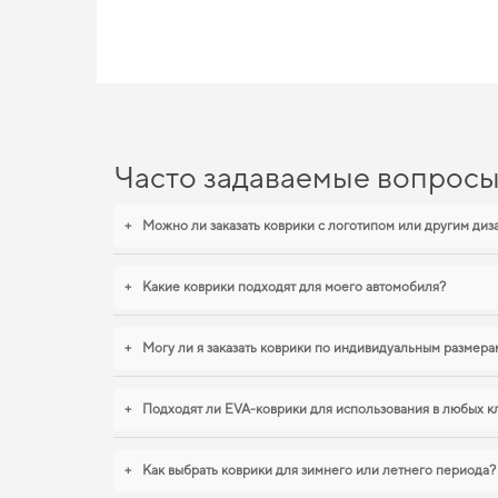
EVA-коврики для Dadi Blis,
Наши EVA ковры изготовлены для обеспечения вашего авто м
тех, кто ценит чистоту и практичность,
купить коврики для lexu
дополнят оснащение салона. С удовольствием продолжим пом
Часто задаваемые вопрос
+
Можно ли заказать коврики с логотипом или другим ди
+
Какие коврики подходят для моего автомобиля?
+
Могу ли я заказать коврики по индивидуальным размера
+
Подходят ли EVA-коврики для использования в любых к
+
Как выбрать коврики для зимнего или летнего периода?