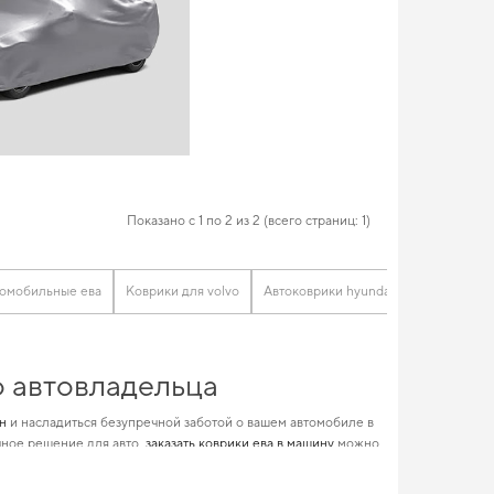
Показано с 1 по 2 из 2 (всего страниц: 1)
томобильные ева
Коврики для volvo
Автоковрики hyundai
Коврики ma
о автовладельца
он
и насладиться безупречной заботой о вашем автомобиле в
чное решение для авто,
заказать коврики ева в машину
можно
ство для
коврики салона бмв
и усилит привлекательность
обиль и создать незабываемые впечатления.