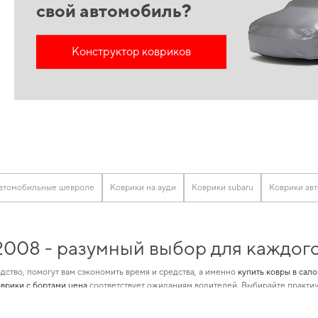
свой автомобиль?
Конструктор ковриков
автомобильные шевроле
Коврики на ауди
Коврики subaru
Коврики ав
 2008 - разумный выбор для каждог
дство, помогут вам сэкономить время и средства, а именно
купить ковры в сал
оврики с бортами цена
соответствует ожиданиям водителей. Выбирайте практи
к автомобилей позволяет нам обеспечивать великолепную актуальность и каче
дки более удобными,
автоаксессуары в украине
помогут вам выделить ваш автом