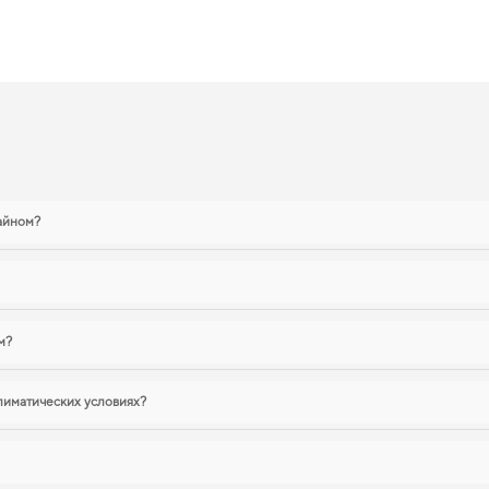
 2008 — лучший выбор по цене и ка
аксимальной защитой даже в самых суровых условиях,
ковер eva
подчеркнет ста
s lx
стоит уже сейчас. Для владельцев, которые ценят порядок в автомобиле,
h
огать вам заботиться о вашем авто и рекомендовать продукцию, в надежности
ы
зайном?
м?
лиматических условиях?