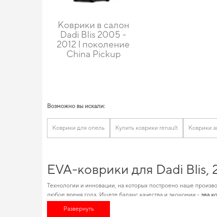
Коврики в салон
Dadi Blis 2005 -
2012 I поколение
China Pickup
Возможно вы искали:
Коврики для опель
Купить коврики renault
Коврики 
EVA-коврики для Dadi Blis,
Технологии и инновации, на которых построено наше произво
любое время года. Ищете баланс качества и экономии -
эва к
с быстрой доставкой. Изобилие товаров для конкретных маро
Развернуть
вашего авто, повысив его ценность на рынке. Сделайте поез