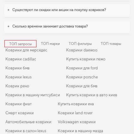
коврики hyundai i20
,
коврик в багажник для fiat fiorino
помогают
поддерживать чистоту без лишних усилий. Мы всегда готовы поддерживать
+
Существуют ли скидки или акции на покупку ковриков?
вас в уходе за автомобилем и предлагать только действительно достойные
товары.
+
Сколько времени занимает доставка товара?
ТОП марки
ТОП фильтры
ТОП товары
ТОП запросы
Коврики для мерседес
Коврики daewoo
Коврики cadillac
Купить коврики пежо
Коврики бмв
Коврики для ford
Коврики lexus
Коврики porsche
Коврик рено
Коврики для бмв
Коврики в машину митсубиси
Купить коврики в авто киев
Коврики фиат
Купить коврики eva
Смарт коврики
Коврики land rover
Автомобильные коврики
Volkswagen коврики
Коврики в салон lexus
Коврики в машину мазда