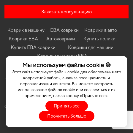
Коврики в салон Mercedes-Benz W205 C-Class 2014 - 2021 IV
поколение EU Universal
Заказать консультацию
Коврики в салон Kia Ceed (JD) 2012-2018 II поколение EU
Hatchback
Коврик в машину
ЕВА коврики
Коврики в авто
Коврики в салон Geely Emgrand GT 2015-… I поколение EU
Sedan
Коврики ЕВА
Автоковрики
Купить полики
Коврики в салон Hyundai Accent (YC) 2017-… V поколение EU
Купить ЕВА коврики
Коврики для машини
Sedan
Коврики в машину ЕВА
Коврики в салон Land Rover Range Rover LWB (L405) 2012-2021
Мы используем файлы cookie 🍪
IV поколение USA Crossover 5-ти дверная Long
Этот сайт использует файлы cookie для обеспечения его
корректной работы, анализа посещаемости и
Политика конфиденциальности
Публичная оферта
персонализации контента. Вы можете настроить
использование файлов cookie или согласиться с их
применением, нажав кнопку «Принять все».
Принять все
COPYRIGHT | EVASOTA © 2026 | ALL RIGHTS RESERVED
Прочитать больше