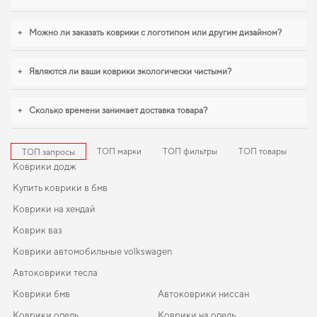
+
Можно ли заказать коврики с логотипом или другим дизайном?
+
Являются ли ваши коврики экологически чистыми?
+
Сколько времени занимает доставка товара?
ТОП марки
ТОП фильтры
ТОП товары
ТОП запросы
Коврики додж
Купить коврики в бмв
Коврики на хендай
Коврик ваз
Коврики автомобильные volkswagen
Автоковрики тесла
Коврики бмв
Автоковрики ниссан
Коврики опель
Коврики на опель