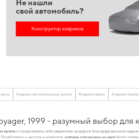
Не нашли
свой автомобиль?
Конструктор ковриков
а рено
Коврики автомобильные купить
Коврики ивеко
Коврики mazda
oyager, 1999 - разумный выбор для
он купить
и почувствовать себя увереннее на дороге благодаря высокой надеж
. Позаботьтесь о чистоте и комфорте,
коврики для машины на заказ
будет правил