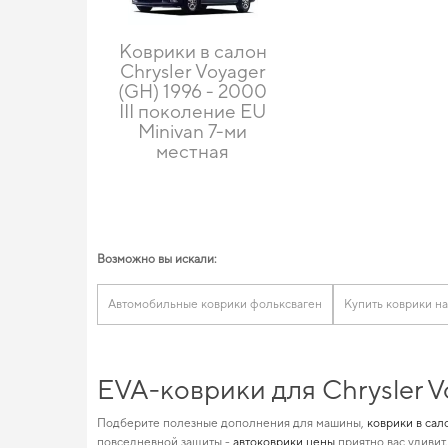
Коврики в салон
Chrysler Voyager
(GH) 1996 - 2000
III поколение EU
Minivan 7-ми
местная
Возможно вы искали:
Автомобильные коврики фольксваген
Купить коврики н
EVA-коврики для Chrysler V
Подберите полезные дополнения для машины,
коврики в сал
повседневной защиты -
автоковрики цены
приятно вас удивит