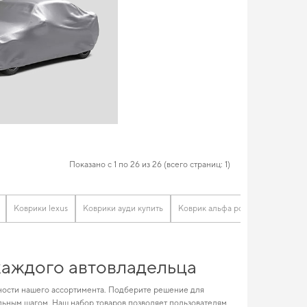
Показано с 1 по 26 из 26 (всего страниц: 1)
Коврики lexus
Коврики ауди купить
Коврик альфа ромео
Купить к
 каждого автовладельца
ности нашего ассортимента. Подберите решение для
ьным шагом. Наш набор товаров позволяет пользователям