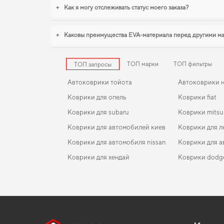
+
Как я могу отслеживать статус моего заказа?
+
Каковы преимущества EVA-материала перед другими м
ТОП марки
ТОП фильтры
ТОП запросы
Автоковрики тойота
Автоковрики 
Коврики для опель
Коврики fiat
Коврики для subaru
Коврики mitsu
Коврики для автомобилей киев
Коврики для л
Коврики для автомобиля nissan
Коврики для а
Коврики для хендай
Коврики dodg
Коврики daewoo
EVA-коврики для Great Wall Haval Jolion 2028
Коврики в салон Mercedes-Benz W124 E-Class 1984
Коврики хенд
1997 I поколение EU Sedan
Коврики рено
EVA-коврики для Sehol E20X 2029
Коврики chevr
Коврики в салон Honda HR-V (GH) 1998-2005 I
Коврики форд
EVA-коврики для Dodge Durango 2017
Коврики ауди
поколение EU Crossover 5-ти дверная