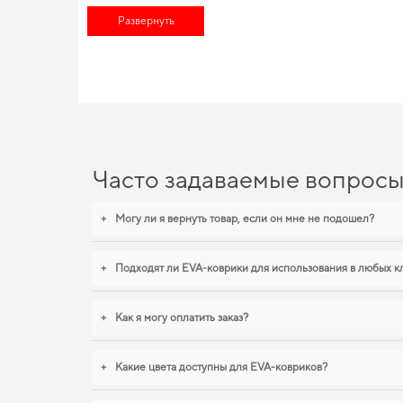
удовлетворять все нужды их автомобилей, независимо от ста
Развернуть
авто,
для автомобиля аксессуары
воплотят все ваши пожелани
EVA-коврики для Chrysler V
Вы можете быть уверены в долговечности и прочности наших
более защищённым от грязи и влаги,
купить коврики для toyot
поддерживать чистоту без лишних усилий. И дальше будем по
Часто задаваемые вопрос
+
Могу ли я вернуть товар, если он мне не подошел?
+
Подходят ли EVA-коврики для использования в любых к
+
Как я могу оплатить заказ?
+
Какие цвета доступны для EVA-ковриков?