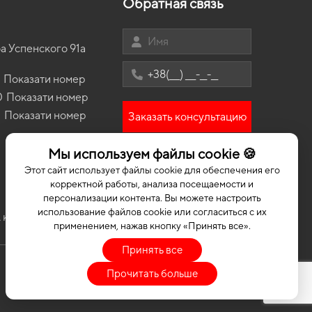
Обратная связь
а
коврики для Skoda Citigo 2014
Коврики Lamborghini
ики Volvo S40 2004 - 2012 Sedan II поколение EU
рики
коврики для Hyundai Trajet 2004
Коврики eva smart
ики Chrysler Sebring (JR) 2000 - 2006 II поколение
SA Sedan
а Успенского 91а
коврики для KIA Cerato 2016
Коврик в багажник byd
ики Chevrolet Blazer 1983 - 2005 II поколение USA
коврики для JAC J7 2027
sover
Показати номер
коврики для BMW iX 2021
ики Volkswagen Jetta (VI) 2010 - 2018 VI поколение
0
Показати номер
edan
3
Показати номер
Заказать консультацию
ики Opel Аstra G 1998 - 2009 II поколение EU
olet 2 - х дверная
Мы используем файлы cookie 🍪
ики BMW iX (I20) xDrive 40 2021 - … I поколение EU
Этот сайт использует файлы cookie для обеспечения его
sover
корректной работы, анализа посещаемости и
персонализации контента. Вы можете настроить
использование файлов cookie или согласиться с их
 коврики
Коврики для машини
Коврики в машину ЕВА
применением, нажав кнопку «Принять все».
Принять все
Прочитать больше