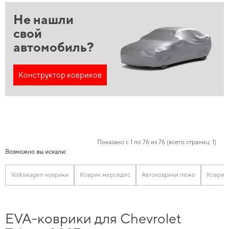
Не нашли
свой
автомобиль?
Конструктор ковриков
Показано с 1 по 76 из 76 (всего страниц: 1)
Возможно вы искали:
Volkswagen коврики
Коврик мерседес
Автоковрики пежо
Коврики
EVA-коврики для Chevrolet