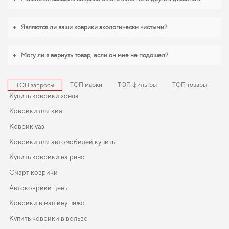
вашего автомобиля в течение долгих лет. Сделайте салон более
защищённым от грязи и влаги,
купить коврики для hyundai sonata
стоит уже
сейчас. Для владельцев, которые ценят порядок в автомобиле,
коврики для
+
Являются ли ваши коврики экологически чистыми?
авто chevrolet aveo
,
авто коврики для ford c max
уверенно справляются с
нагрузками. И дальше будем помогать вам поддерживать авто в отличном
состоянии, предлагая только качественную продукцию.
+
Могу ли я вернуть товар, если он мне не подошел?
ТОП марки
ТОП фильтры
ТОП товары
ТОП запросы
Купить коврики хонда
Коврики для киа
Коврик уаз
Коврики для автомобилей купить
Купить коврики на рено
Смарт коврики
Автоковрики цены
Коврики в машину пежо
Купить коврики в вольво