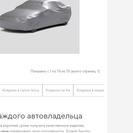
Показано с 1 по 76 из 76 (всего страниц: 1)
Коврики в салон lexus
Коврики на kia
Коврики в машину тойота
Ков
каждого автовладельца
 в короткие сроки получить качественное изделие,
 цена
оправдывает свою популярность. Хотите быстро