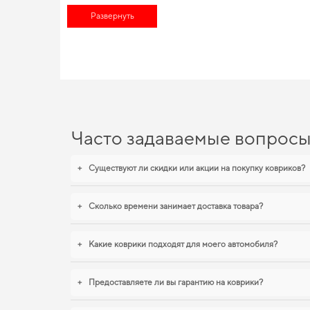
обновить салон,
коврики для авто под заказ
можно всего в пар
Развернуть
поможет сократить эксплуатационные расходы и продлить ср
EVA-коврики для Chevrolet
Наши EVA коврики для автомобилей сочетают в себе долговеч
Сделайте салон более защищённым от грязи и влаги,
авто ко
салона автомобиля fiat ulysse
станут практичным решением на 
Часто задаваемые вопрос
+
Существуют ли скидки или акции на покупку ковриков?
+
Сколько времени занимает доставка товара?
+
Какие коврики подходят для моего автомобиля?
+
Предоставляете ли вы гарантию на коврики?