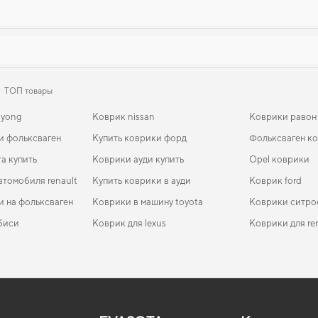
ТОП товары
gyong
Коврик nissan
Коврики равон
и фольксваген
Купить коврики форд
Фольксваген к
а купить
Коврики ауди купить
Opel коврики
втомобиля renault
Купить коврики в ауди
Коврик ford
и на фольксваген
Коврики в машину toyota
Коврики ситро
биси
Коврик для lexus
Коврики для re
ады
EVA-коврики для Ford Eco Sport 2016
Коврики в салон Ford Edge 2014-2018 II поколение USA
Коврики рено
Коврики ауди
EVA-
Ковр
Crossover дорест
USA 
та
EVA-коврики для Subaru Outback 2022
Коврики мазда
Коврики для s
EVA-
06 I
Коврики в салон Mercedes-Benz Sprinter (W901-905)
Ковр
EVA-коврики для Acura MDX 2014
Коврики honda
Коврики форд
EVA-
1995 - 2006 I поколение EU VAN
Hatc