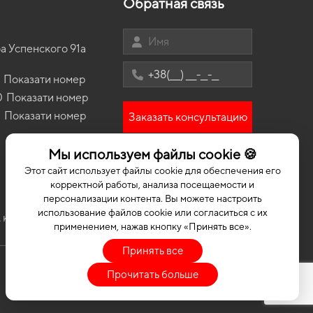
Обратная связь
n
коврики для Chrysler 300 2028
Коврики Maxus
ики Toyota Camry XV50 2011 - 2014 VII поколение
Sedan Hybrid
ot
коврики для Ford Expedition 2017
Коврики GAZ
ики Lexus GS (JZS147) 1991 - 1997 I поколение EU
а Успенского 91а
й
коврики для Nissan Bluebird 1989
Коврики saab
n
коврики для Daewoo Matiz 1998
ики Lexus GX 460 (URJ150) 2012 - 2019 II
Показати номер
ление USA Crossover 6-ти местная
коврики для ВАЗ 2103 1972
0
Показати номер
ики Volkswagen Passat CC 2008 - 2012 I поколение
3
Показати номер
Заказать консультацию
edan дорест
ики Toyota Corolla E21 2018 - … XII поколение EU
n
Мы используем файлы cookie 🍪
Этот сайт использует файлы cookie для обеспечения его
ики Dacia Logan MCV 2008 - 2012 I поколение EU
ersal рест 7-ми местная
корректной работы, анализа посещаемости и
персонализации контента. Вы можете настроить
использование файлов cookie или согласиться с их
 коврики
Коврики для машини
Коврики в машину ЕВА
применением, нажав кнопку «Принять все».
Принять все
Прочитать больше