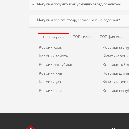
+
Могу ли я получить консультацию перед покупкой?
+
Могу ли я вернуть товар, если он мне не подошел?
ТОП марки
ТОП фильтры
ТОП запросы
Коврик lexus
Коврики ssan
Коврики тойота
Купить коврик
Коврик митсубиси
Коврики тойот
Коврики киа
Коврики для а
Коврики уаз
Купить коврик
Коврики smart
Коврики мицу
Subaru коврики
EVA-коврики для Lexus LX 2021
Коврики в салон Lexus ES 250 (XV60) 2015-2018 VI
Коврики для л
поколение USA Sedan
Коврики lexus
EVA-коврики для Chana Benni mini
Коврики тойо
Коврики в салон Volkswagen Touareg (7L) 2002-20
Коврики daewoo
EVA-коврики для Toyota Corolla Verso 2003
Коврики jeep
поколение EU Crossover дорест