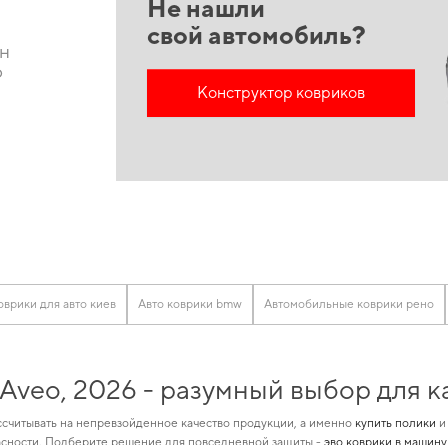
Не нашли
свой автомобиль?
он
o
Конструктор ковриков
U
оврики для авто киев
Авто коврики bmw
Автомобильные коврики рено
 Aveo, 2026 - разумный выбор для 
считывать на непревзойденное качество продукции, а именно
купить полики
и
сности. Подберите решение для повседневной защиты -
эво коврики в машину