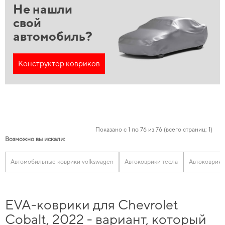
Не нашли
свой
автомобиль?
Конструктор ковриков
Показано с 1 по 76 из 76 (всего страниц: 1)
Возможно вы искали:
Автомобильные коврики volkswagen
Автоковрики тесла
Автоковрики
EVA-коврики для Chevrolet
Cobalt, 2022 - вариант, который