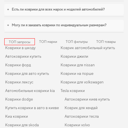
защищённым от грязи и влаги,
купить коврики опель виваро
становится
+
Есть ли коврики для всех марок и моделей автомобилей?
разумным решением. Когда требуется баланс между эстетикой и
функциональностью,
коврики в салон для daihatsu terios
,
коврики для авто
alfa romeo 156
обеспечивают надежную эксплуатацию. Рады быть
+
Могу ли я заказать коврики по индивидуальным размерам?
полезными в заботе о вашем автомобиле и предлагать решения, которые
оправдывают ожидания.
ТОП марки
ТОП фильтры
ТОП товары
ТОП запросы
Коврики в шкоду
Коврик автомобильный купить
Автоковрики купить
Коврики джили
Коврики форд
Коврики для nissan
Коврики для авто купить
Коврики на порше
Коврики лексус
Коврики для volkswagen
Автомобильные коврики kia
Tesla коврики
Коврики dodge
Автоковрики киев купить
Купить коврики в авто в киеве
Коврик для хендай
Киа коврики
Автоковрики тесла
Коврики для skoda
Коврики volvo