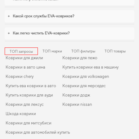
решением. В условиях ежедневных поездок особенно важна практичность,
eva коврики для great wall haval h2
,
eva коврики для daihatsu materia
+
Какой срок службы EVA-ковриков?
логично дополнят оснащение салона. Рады быть полезными в заботе о
вашем автомобиле и предлагать решения, которые оправдывают ожидания.
+
Как легко чистить EVA-коврики?
ТОП марки
ТОП фильтры
ТОП товары
ТОП запросы
Коврики для джили
Коврики для пежо
Коврики в авто цена
Купить коврики ева в машину
Коврики chery
Коврики для volkswagen
Купить ева коврики в авто
Коврики для мерседес
Купить коврики для ауди
Коврики додж
Коврики для лексус
Коврики nissan
Шкода коврики
Коврики для митсубиси
Коврики для автомобилей купить