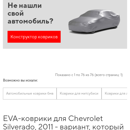
Не нашли
свой
автомобиль?
Конструктор ковриков
Показано с 1 по 76 из 76 (всего страниц: 1)
Возможно вы искали:
Автомобильные коврики бмв
Коврики для митсубиси
Коврики для ле
EVA-коврики для Chevrolet
Silverado, 2011 - вариант, который