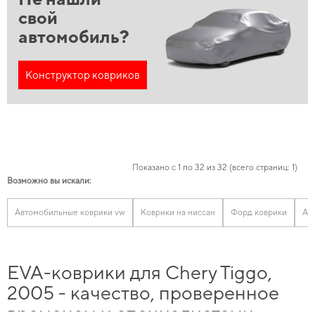
свой
автомобиль?
Конструктор ковриков
Показано с 1 по 32 из 32 (всего страниц: 1)
Возможно вы искали:
Автомобильные коврики vw
Коврики на ниссан
Форд коврики
Ав
EVA-коврики для Chery Tiggo,
2005 - качество, проверенное
временем и специалистами