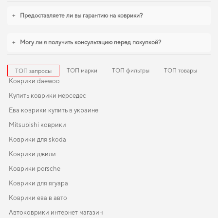
дополнят оснащение салона. И дальше будем помогать вам поддерживать
авто в отличном состоянии, предлагая только качественную продукцию.
+
Предоставляете ли вы гарантию на коврики?
+
Могу ли я получить консультацию перед покупкой?
ТОП марки
ТОП фильтры
ТОП товары
ТОП запросы
Коврики daewoo
Купить коврики мерседес
Ева коврики купить в украине
Mitsubishi коврики
Коврики для skoda
Коврики джили
Коврики porsche
Коврики для ягуара
Коврики ева в авто
Автоковрики интернет магазин