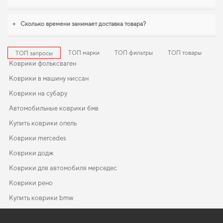
ковриков для jaguar s type
,
коврики для багажника audi q3
становятся
разумным выбором водителя. Рады быть полезными в заботе о вашем
автомобиле и предлагать решения, которые оправдывают ожидания.
+
Сколько времени занимает доставка товара?
ТОП марки
ТОП фильтры
ТОП товары
ТОП запросы
Коврики фольксваген
Коврики в машину ниссан
Коврики на субару
Автомобильные коврики бмв
Купить коврики опель
Коврики mercedes
Коврики додж
Коврики для автомобиля мерседес
Коврики рено
Купить коврики bmw
Коврики для лады
Коврики мазда
EVA-коврики для Mazda 5 2007
Коврики в салон BMW E91 3-Series 2005-2013 V поколение EU
Коврики kia
Коврики chevrolet
Universal