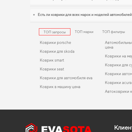
+
Есть ли коврики для всех марок и моделей автомобилей
ТОП марки
ТОП фильтры
ТОП запросы
Коврики porsche
Автомобильны
цена
Коврики для skoda
Коврики на ме
Коврик smart
Коврики для с
Коврики seat
Коврики авто
Коврики для автомобиля eva
Коврики acura
Коврик в машину цена
Автоковрики 
Коврики lexus
EVA-коврики для Chevrolet Silverado 2010
Коврики в салон Seat Córdoba 2006 - 2008 II
Коврики ауди
поколение EU Sedan рест
Коврики daewoo
EVA-коврики для Skoda Karoq 2022
Коврики dodg
Коврики в салон Nissan Silvia S12 1984 - 1988 IV
Коврики jeep
EVA-коврики для BMW 1-Series 2008
Коврики chevr
поколение Japan Coupe
Клиен
Mitsubishi коврики
EVA-коврики для Toyota BZ4X 2026
Коврики citro
Коврики в салон Chery Eastar 2003-2011 I поколен