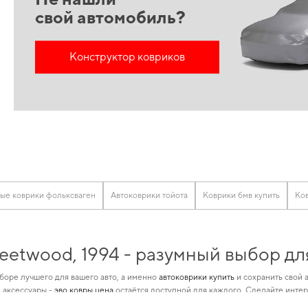
свой автомобиль?
Конструктор ковриков
ые коврики фольксваген
Автоковрики тойота
Коврики бмв купить
Ков
leetwood, 1994 - разумный выбор д
боре лучшего для вашего авто, а именно
автоковрики купить
и сохранить свой 
 аксессуары -
эво ковры цена
остаётся доступной для каждого. Сделайте интер
автотовары, идеально подходящие для определенной марки автомобиля, предн