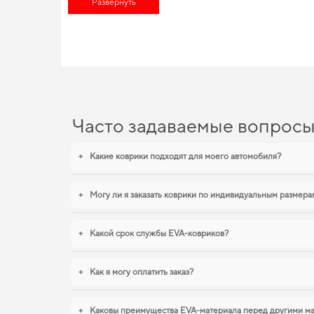
Развернуть
технические и эстетические требования. Обновите функциона
EVA-коврики для Cadillac F
Вы можете быть уверены в долговечности и прочности наших
купить коврики для автомобиля citroen c4
становится разумны
становятся разумным выбором водителя. С удовольствием про
Часто задаваемые вопрос
+
Какие коврики подходят для моего автомобиля?
+
Могу ли я заказать коврики по индивидуальным размера
+
Какой срок службы EVA-ковриков?
+
Как я могу оплатить заказ?
+
Каковы преимущества EVA-материала перед другими м