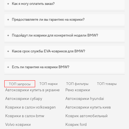
эксплуатацию. С удовольствием продолжим помогать вам заботиться о
+
Как я могу оплатить заказ?
вашем авто и рекомендовать продукцию, в надежности которой уверены.
+
Предоставляете ли вы гарантию на коврики?
+
Подойдут ли коврики для конкретной модели BMW?
+
Каков срок службы EVA-ковриков для BMW?
+
Есть ли гарантия на коврики BMW?
ТОП марки
ТОП фильтры
ТОП товары
ТОП запросы
Автоковрики купить в украине
Рено коврики
Автоковрики субару
Автоковрики hyundai
Коврики в салон volkswagen
Автоковрики купить киев
Коврики в салон bmw
Коврик автомобильный
Volvo коврики
Коврик ford