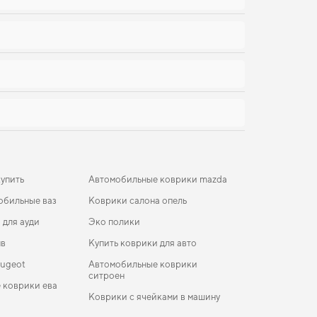
купить
Автомобильные коврики mazda
обильные ваз
Коврики салона опель
 для ауди
Эко полики
мв
Купить коврики для авто
eugeot
Автомобильные коврики
ситроен
 коврики ева
Коврики с ячейками в машину