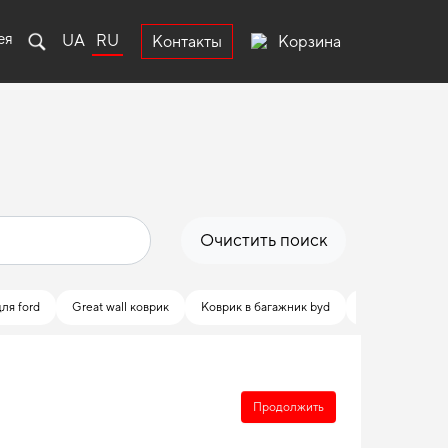
ея
UA
RU
Корзина
Контакты
Очистить поиск
ля ford
Great wall коврик
Коврик в багажник byd
Коврики в сало
Продолжить