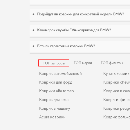
+
Подойдут ли коврики для конкретной модели BMW?
+
Каков срок службы EVA-ковриков для BMW?
+
Есть ли гарантия на коврики BMW?
ТОП марки
ТОП фильтры
ТОП запросы
Коврик автомобильный
Купить коврик
Коврики для форд
Коврики chevr
Коврики alfa romeo
Коврики в сал
Коврик для lexus
Ковры инфини
Коврик в машину
Коврики peug
Acura коврики
Коврик фольк