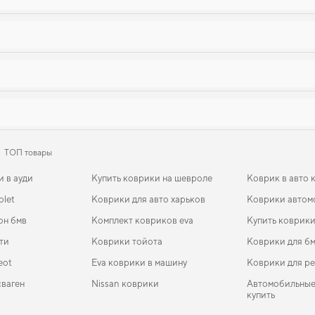
ТОП товары
и в ауди
Купить коврики на шевроле
Коврик в авто 
olet
Коврики для авто харьков
Коврики автом
он бмв
Комплект ковриков eva
Купить коврики
ти
Коврики тойота
Коврики для б
eot
Eva коврики в машину
Коврики для p
сваген
Nissan коврики
Автомобильные
купить