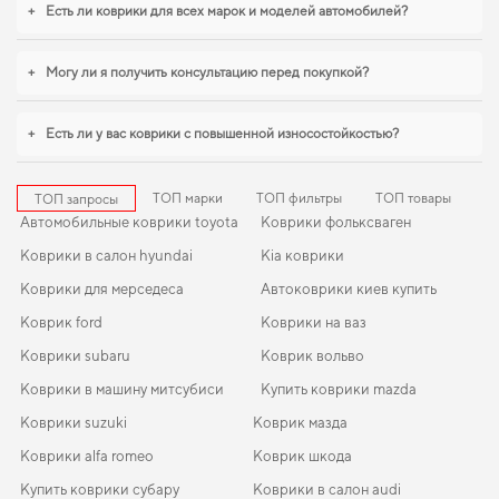
+
Есть ли коврики для всех марок и моделей автомобилей?
+
Могу ли я получить консультацию перед покупкой?
+
Есть ли у вас коврики с повышенной износостойкостью?
ТОП марки
ТОП фильтры
ТОП товары
ТОП запросы
Автомобильные коврики toyota
Коврики фольксваген
Коврики в салон hyundai
Kia коврики
Коврики для мерседеса
Автоковрики киев купить
Коврик ford
Коврики на ваз
Коврики subaru
Коврик вольво
Коврики в машину митсубиси
Купить коврики mazda
Коврики suzuki
Коврик мазда
Коврики alfa romeo
Коврик шкода
Купить коврики субару
Коврики в салон audi