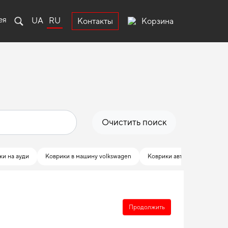
ея
UA
RU
Корзина
Контакты
Очистить поиск
ки на ауди
Коврики в машину volkswagen
Коврики автомобильные то
Продолжить