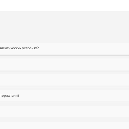
ы
лиматических условиях?
атериалами?