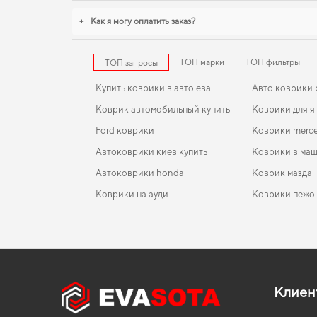
+
Как я могу оплатить заказ?
ТОП марки
ТОП фильтры
ТОП запросы
Купить коврики в авто ева
Авто коврики
Коврик автомобильный купить
Коврики для я
Ford коврики
Коврики merce
Автоковрики киев купить
Коврики в маш
Автоковрики honda
Коврик мазда
Коврики на ауди
Коврики пежо
Коврики lexus
EVA-коврики для Opel Frontera 1996
Коврики в салон Mercedes-Benz TN-Class (T1) 1977 
Коврики jeep
1995 I поколение EU VAN
Коврики в машину фольксваген
EVA-коврики для Lexus GS 1992
Коврики peug
Коврики в салон Porsche Cayenne 9PA 2003 - 2010
Mitsubishi коврики
EVA-коврики для Infiniti G 2004
Коврики ева б
поколение USA Crossover
Клиен
Коврики рено
EVA-коврики для Fiat Doblo 2012
Коврики для л
Коврики в салон Kia Sorento (BL) 2002-2009 I
поколение Korea/EU Crossover 5-ти местная