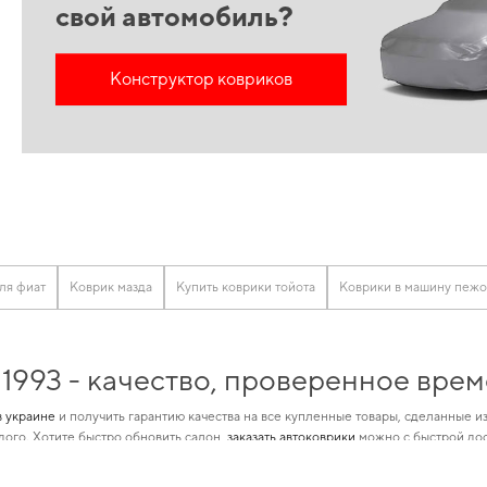
свой автомобиль?
Конструктор ковриков
ля фиат
Коврик мазда
Купить коврики тойота
Коврики в машину пежо
 1993 - качество, проверенное вре
в украине
и получить гарантию качества на все купленные товары, сделанные и
дого. Хотите быстро обновить салон,
заказать автоковрики
можно с быстрой дос
дии использования
заз коврик
и усилит характеристики вашего авто в зависимо
олнением, подчеркивающим уникальность вашего автомобиля.