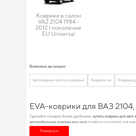
Коврики в салон
VAZ 2104 1984 -
2012 I поколение
EU Universal
Возможно вы искали:
Автоковрики купить в украине
Коврики газ
Коврики д
EVA-коврики для ВАЗ 2104,
Сделайте поездки более удобными,
купить коврики для авто 
автомобильные коврики eva цена
остаётся доступной для каж
удовлетворять все нужды их автомобилей, независимо от ста
Развернуть
для машины,
автомобильная аксессуары
станут отличным доп