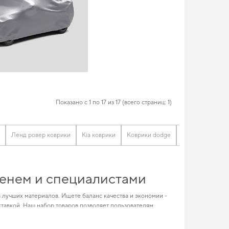
Показано с 1 по 17 из 17 (всего страниц: 1)
Ленд ровер коврики
Kia коврики
Коврики dodge
Коврики для оп
менем и специалистами
з лучших материалов. Ищете баланс качества и экономии -
тавкой. Наш набор товаров позволяет пользователям
сти от условий эксплуатации. Подберите полезные дополнения