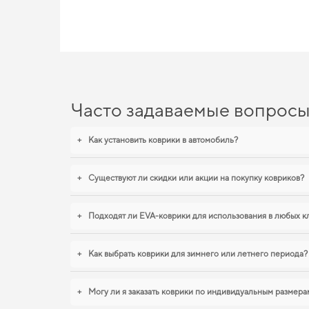
EVA-коврики для ВАЗ 2104,
Наши EVA ковры изготовлены для обеспечения вашего авто м
надежно. Стремитесь к порядку в салоне,
купить коврик для 
mercedes benz vaneo
помогают поддерживать чистоту без лиш
Часто задаваемые вопрос
+
Как установить коврики в автомобиль?
+
Существуют ли скидки или акции на покупку ковриков?
+
Подходят ли EVA-коврики для использования в любых к
+
Как выбрать коврики для зимнего или летнего периода?
+
Могу ли я заказать коврики по индивидуальным размера